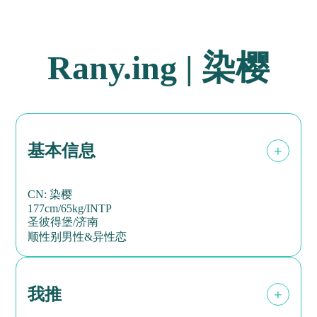
Rany.ing | 染樱
基本信息
+
CN: 染樱
177cm/65kg/INTP
圣彼得堡/济南
顺性别男性&异性恋
我推
+