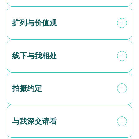
VOCALOID: 初音未来/雪未来
原神：纳西妲/布伦妮
扩列与价值观
+
Sanrio：酷洛米
幸运星：泉此方
三次：银临/黄诗扶
最基本的守则：
【平等原则】我认为人与人之间在人格与尊严
线下与我相处
+
上是平等的，不应因为性别、学历、外貌、种
族、资产等外部因素否定他人的价值。
【客观原则】我倾向于使用"多数""少数""常
低精力人，会随时停下来补充能量。
见""相对少见"等客观描述，而避免使用"正
不吃蘑菇/茄子，不吃辣，不抽烟，不喝酒，不吃水
常""不正常"等容易带有价值判断色彩的表述，
拍摄约定
-
果
在评价人的情况下，此类用词容易将客观差异
我很怕热，但是不怕冷。
转化为价值判断。
不要在我车上抽烟
【自主原则】在具体问题上，合理程度的筛选
0. 以下拍摄可互勉
并不被视为歧视，合理程度仅限于且不得超出
Cosplay：萌系角色
客观情况需要。例如追求拍摄效果对服化道的
与我深交请看
-
日系：地雷系、量产型、Lolita、JK
要求、为保证计划顺利进行对经济、时间、行
Kigurumi
为自由进行要求、以及基于价值观是否适配而
其他与上述相似风格的
选择交往对象等。